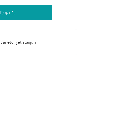
Kjøp nå
nbanetorget stasjon