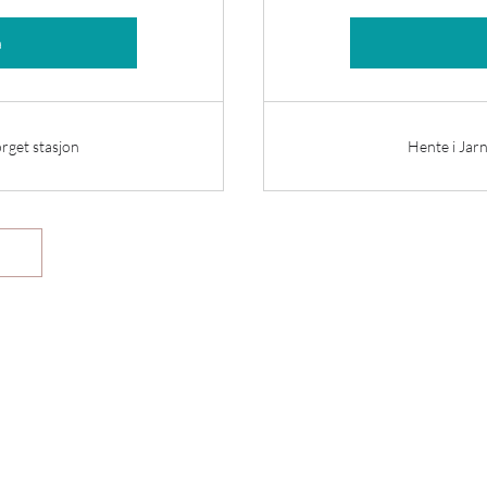
å
rget stasjon
Hente i Jar