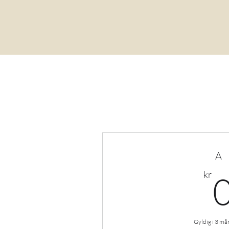
A
kr
Gyldig i 3 m