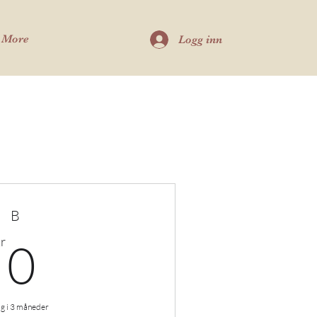
More
Logg inn
B
0kr
r
0
g i 3 måneder