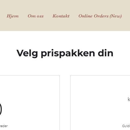
Hjem
Om oss
Kontakt
Online Orders (New)
Velg prispakken din
0kr
k
0
åneder
Gyldi